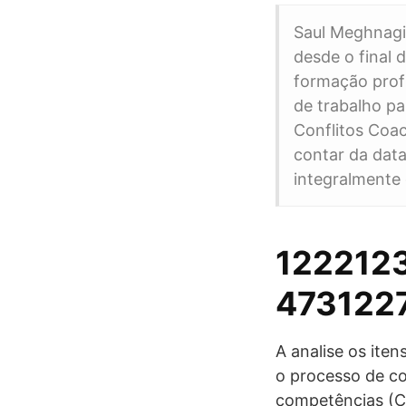
Saul Meghnagi,
desde o final
formação prof
de trabalho p
Conflitos Coac
contar da data
integralmente 
1222123
4731227
A analise os ite
o processo de c
competências (C