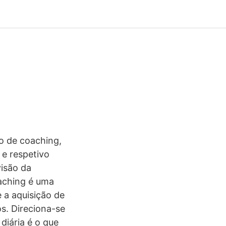
to de coaching,
e respetivo
visão da
oaching é uma
e a aquisição de
s. Direciona-se
diária é o que