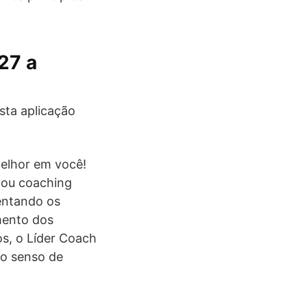
27 a
sta aplicação
melhor em você!
 ou coaching
entando os
mento dos
s, o Líder Coach
 o senso de