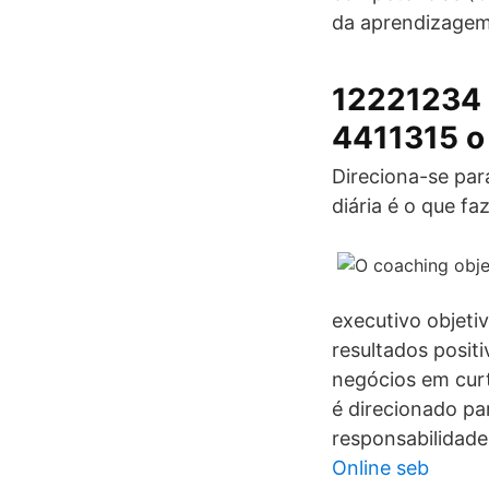
da aprendizagem
12221234 
4411315 o
Direciona-se par
diária é o que f
executivo objeti
resultados posi
negócios em curt
é direcionado pa
responsabilidad
Online seb