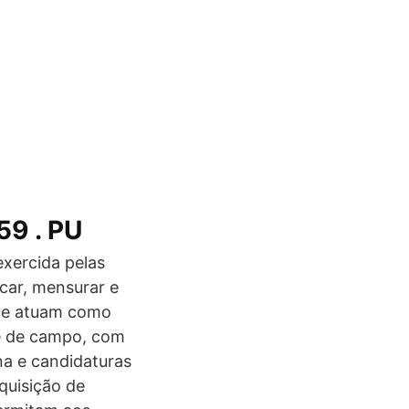
59 . PU
exercida pelas
car, mensurar e
que atuam como
 e de campo, com
na e candidaturas
quisição de