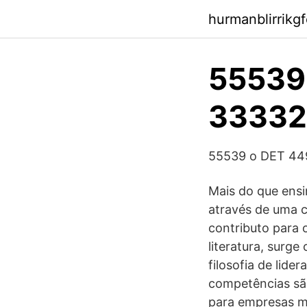
hurmanblirrikg
55539
33332 
55539 o DET 449
Mais do que ensi
através de uma 
contributo para 
literatura, surg
filosofia de lide
competências são
para empresas ma