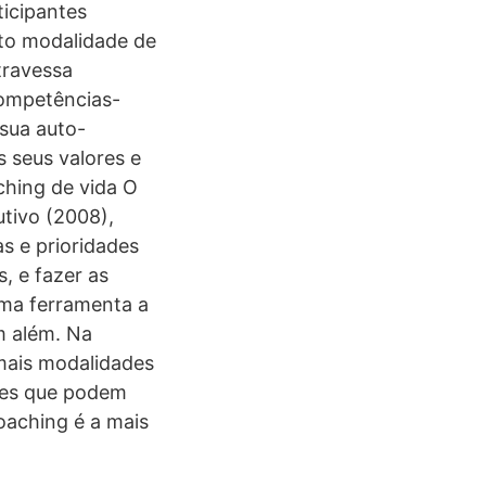
ticipantes
to modalidade de
travessa
competências-
sua auto-
s seus valores e
ching de vida O
tivo (2008),
s e prioridades
, e fazer as
ma ferramenta a
em além. Na
mais modalidades
ões que podem
oaching é a mais