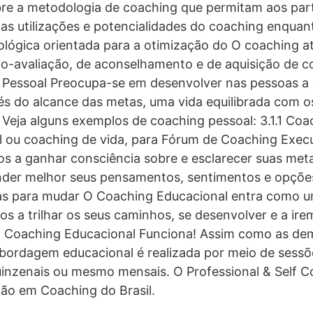
bre a metodologia de coaching que permitam aos par
s utilizações e potencialidades do coaching enquan
ológica orientada para a otimização do O coaching a
to-avaliação, de aconselhamento e de aquisição de 
 Pessoal Preocupa-se em desenvolver nas pessoas a 
vés do alcance das metas, uma vida equilibrada com o
. Veja alguns exemplos de coaching pessoal: 3.1.1 Coa
 ou coaching de vida, para Fórum de Coaching Execu
uos a ganhar consciência sobre e esclarecer suas meta
nder melhor seus pensamentos, sentimentos e opções
as para mudar O Coaching Educacional entra como u
os a trilhar os seus caminhos, se desenvolver e a ir
o Coaching Educacional Funciona! Assim como as de
abordagem educacional é realizada por meio de sess
uinzenais ou mesmo mensais. O Professional & Self C
ão em Coaching do Brasil.