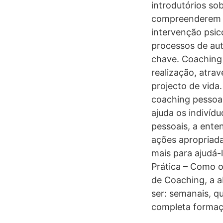
introdutórios so
compreenderem a
intervenção psic
processos de au
chave. Coaching
realização, atra
projecto de vida
coaching pessoal
ajuda os indivíd
pessoais, a ente
ações apropriad
mais para ajudá-l
Prática – Como 
de Coaching, a 
ser: semanais, q
completa formaç