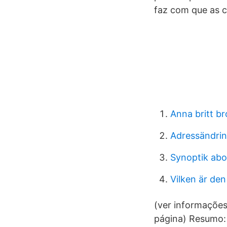
faz com que as 
Anna britt b
Adressändrin
Synoptik ab
Vilken är de
(ver informações
página) Resumo: 