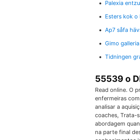
Palexia entz
Esters kok o
Ap7 såfa häv
Gimo galleri
Tidningen gr
55539 o D
Read online. O pr
enfermeiras com 
analisar a aquis
coaches, Trata-s
abordagem quanti
na parte final d