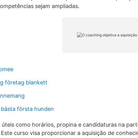
competências sejam ampliadas.
romee
g företag blankett
onnemang
n bästa första hunden
 úteis como horários, propina e candidaturas na parte
Este curso visa proporcionar a aquisição de conhec