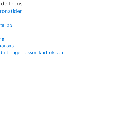
 de todos.
oronatider
ill ab
ia
 kansas
britt inger olsson kurt olsson