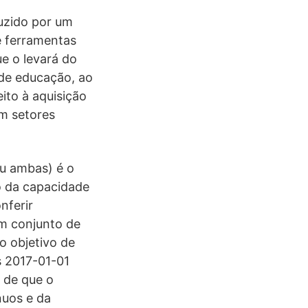
uzido por um
e ferramentas
ue o levará do
 de educação, ao
eito à aquisição
em setores
ou ambas) é o
o da capacidade
nferir
um conjunto de
o objetivo de
s 2017-01-01
a de que o
nuos e da