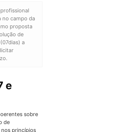
profissional
da no campo da
como proposta
olução de
(07dias) a
icitar
zo.
7 e
 coerentes sobre
o de
nos princípios