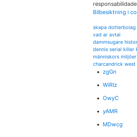
responsabilidade
Bilbesiktning i c
skapa dotterbolag t
vad ar avtal
dammsugare histor
dennis serial killer
människors miljöer 
charcandrick west
zgGn
WiRlz
OwyC
yAMR
MDwcg