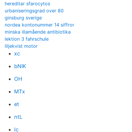
hereditar sfarocytos
urbaniseringsgrad over 80
ginsburg sverige
nordea kontonummer 14 siffror
minska illamående antibiotika
lektion 3 fahrschule
liljekvist motor
xc
bNlK
OH
MTx
et
ntL
Ic