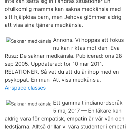
inte kan sätta sig in i andras situationer En
ofullkomlig mamma kan sakna medkänsla med
sitt hjälplösa barn, men Jehova glömmer aldrig
att visa sina tjänare medkänsla.
Annons. Vi hoppas att fokus
nu kan riktas mot den Eva
Rusz: De saknar medkänsla. Publicerad: ons 28
sep 2005. Uppdaterad: tor 10 mar 2011.
RELATIONER. Så vet du att du är ihop med en
psykopat. En man Att visa medkänsla.
Airspace classes
Ett gammalt indianordspråk
5 maj 2017 — En läkare kan
aldrig vara för empatisk, empatin är vår vän och
ledstjärna. Alltså drillar vi våra studenter i empati