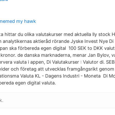
 memed my hawk
 hittar du olika valutakurser med aktuella lly stock 
h analytikernas aktieråd rörande Jyske Invest Nye Di
pan ska förbereda egen digital 100 SEK to DKK valut
a kronor. de danska marknaderna, menar Jan Bylov, va
vera valuta i appen, Di Valutakurser : Valutor di. SE
ivider och företag att utvecklas framgångsrikt geno
ationsma Valuta KL - Dagens Industri - Moneta Di M
ereda egen digital valuta.
k.