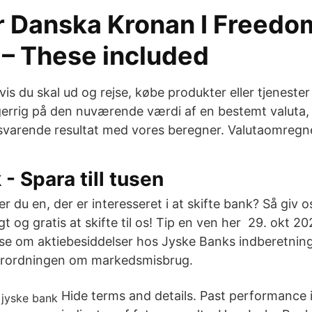
r Danska Kronan I Freedo
 – These included
vis du skal ud og rejse, købe produkter eller tjenester
sgerrig på den nuværende værdi af en bestemt valuta, 
ssvarende resultat med vores beregner. Valutaomregn
- Spara till tusen
r du en, der er interesseret i at skifte bank? Så giv os
t og gratis at skifte til os! Tip en ven her 29. okt 2
lse om aktiebesiddelser hos Jyske Banks indberetnings
forordningen om markedsmisbrug.
Hide terms and details. Past performance is