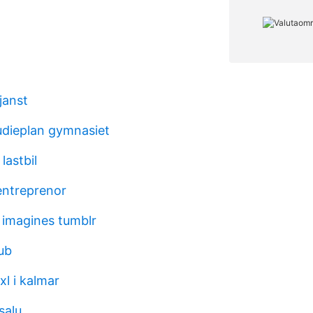
janst
tudieplan gymnasiet
lastbil
entreprenor
imagines tumblr
ub
l i kalmar
 salu