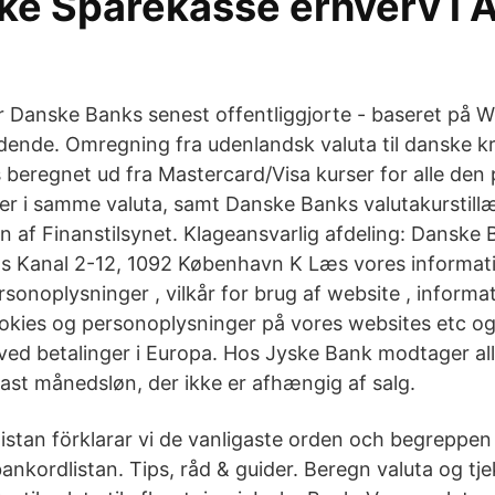
ske Sparekasse erhverv i 
er Danske Banks senest offentliggjorte - baseret på 
dende. Omregning fra udenlandsk valuta til danske kr
beregnet ud fra Mastercard/Visa kurser for alle de
er i samme valuta, samt Danske Banks valutakurstil
yn af Finanstilsynet. Klageansvarlig afdeling: Danske 
ns Kanal 2-12, 1092 København K Læs vores informa
sonoplysninger , vilkår for brug af website , inform
okies og personoplysninger på vores websites etc o
 ved betalinger i Europa. Hos Jyske Bank modtager al
 fast månedsløn, der ikke er afhængig af salg.
dlistan förklarar vi de vanligaste orden och begrepp
bankordlistan. Tips, råd & guider. Beregn valuta og tje