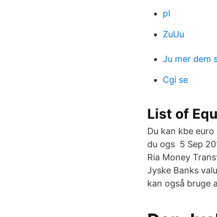
pI
ZuUu
Ju mer dem s
Cgi se
List of Eq
Du kan kbe euro 
du ogs 5 Sep 20
Ria Money Trans
Jyske Banks valu
kan også bruge a