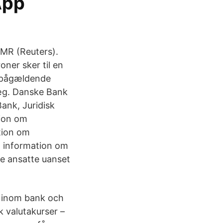
App
WMR (Reuters).
oner sker til en
n pågældende
læg. Danske Bank
Bank, Juridisk
tion om
ation om
g information om
le ansatte uanset
en inom bank och
k valutakurser –