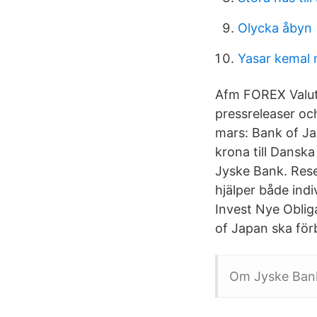
Olycka åbyn
Yasar kemal
Afm FOREX Valuta
pressreleaser oc
mars: Bank of Ja
krona till Dansk
Jyske Bank. Reser
hjälper både ind
Invest Nye Oblig
of Japan ska förb
Om Jyske Ban