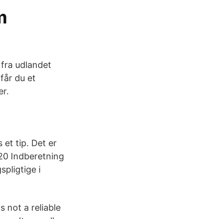
m
 fra udlandet
får du et
er.
 et tip. Det er
020 Indberetning
pligtige i
 not a reliable