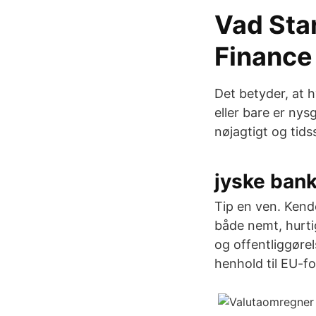
Vad Sta
Finance
Det betyder, at h
eller bare er ny
nøjagtigt og tid
jyske bank 
Tip en ven. Kende
både nemt, hurtig
og offentliggøre
henhold til EU-