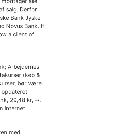
k modtager alle
af salg. Derfor
Jyske Bank Jyske
ed Novus Bank. If
ow a client of
k; Arbejdernes
takurser (køb &
kurser, bør være
t opdateret
nk, 29,48 kr, ➙.
n internet
nken med