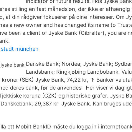
indicator of future results. Hos Jyske Ban
res stilling en fast månedsløn, der ikke er afhængig 
, at din rådgiver fokuserer på dine interesser. Om 
 has a new owner and has changed its name to Trust
e been a client of Jyske Bank (Gibraltar), you are n
ank.
 stadt münchen
Danske Bank; Nordea; Jyske Bank; Sydban
Landsbank; Ringkjøbing Landbobank Valu
e kroner (SEK) Jyske Bank, 74,22 kr, ↑ Banker valuta
med deres bank, før de anvendes Her viser vi daglig
Tjekkiske koruna (CZK) og historiske grafer. Jyske Ba
. Danskebank, 29,387 kr Jyske Bank. Kan bruges ude
älla ett Mobilt BankID måste du logga in i internetba