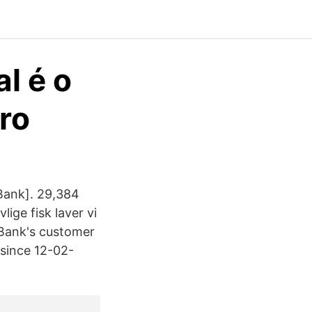
l é o
ro
Bank]. 29,384
lige fisk laver vi
e Bank's customer
 since 12-02-