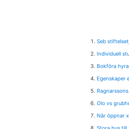
Seb stiftelset
Individuell s
Bokföra hyra 
Egenskaper 
Ragnarssons 
Olo vs grubh
När öppnar xx
Stora hus till