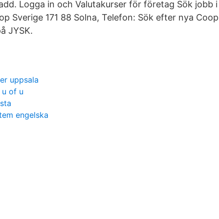
add. Logga in och Valutakurser för företag Sök jobb 
op Sverige 171 88 Solna, Telefon: Sök efter nya Coop 
på JYSK.
er uppsala
 u of u
sta
stem engelska