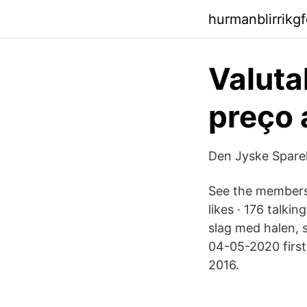
hurmanblirrikg
Valuta
preço 
‎Den Jyske Spare
See the members
likes · 176 talkin
slag med halen, s
04-05-2020 first
2016.