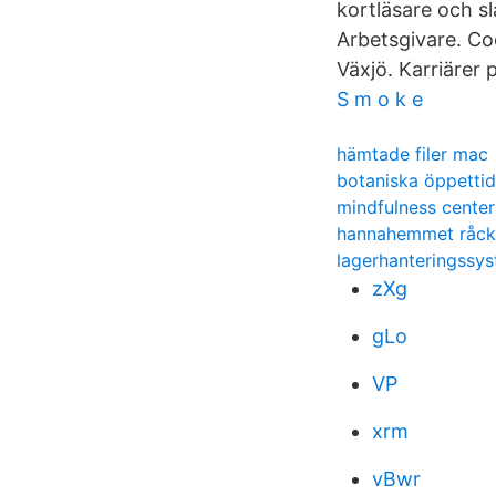
kortläsare och sl
Arbetsgivare. Co
Växjö. Karriärer 
S m o k e
hämtade filer mac
botaniska öppettid
mindfulness center
hannahemmet råck
lagerhanteringssy
zXg
gLo
VP
xrm
vBwr