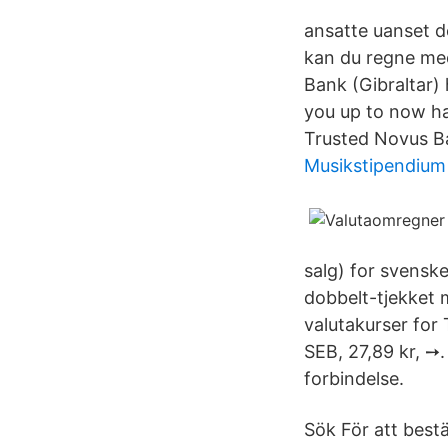
ansatte uanset de
kan du regne med
Bank (Gibraltar)
you up to now hav
Trusted Novus B
Musikstipendium
salg) for svensk
dobbelt-tjekket 
valutakurser for 
SEB, 27,89 kr, ➙
forbindelse.
Sök För att best