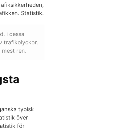
rafiksikkerheden,
ikken. Statistik.
d, i dessa
 trafikolyckor.
d mest ren.
gsta
 ganska typisk
tistik över
atistik för