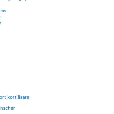
oms
e
m
ort kortläsare
anscher