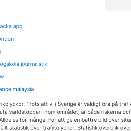
nacka app
london
g
gskola journalistik
mw
tance malaysia
fikolyckor. Trots att vi i Sverige är väldigt bra på tra
oluta världstoppen inom området, är både riskerna oc
ldeles för många. För att ge en bättre bild över situa
t statistik över trafikolyckor: Statistik overblik over