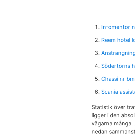
Infomentor 
Reem hotel 
Anstrangnin
Södertörns hö
Chassi nr b
Scania assis
Statistik över tra
ligger i den abs
vägarna många. Al
nedan sammanställ