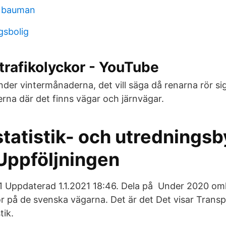
g bauman
gsbolig
- trafikolyckor - YouTube
nder vintermånaderna, det vill säga då renarna rör sig
rna där det finns vägar och järnvägar.
tatistik- och utredningsb
Uppföljningen
41 Uppdaterad 1.1.2021 18:46. Dela på Under 2020 o
or på de svenska vägarna. Det är det Det visar Trans
tik.