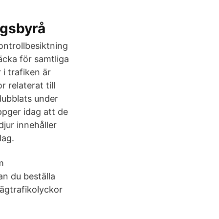
ngsbyrå
ontrollbesiktning
räcka för samtliga
i trafiken är
 relaterat till
dubblats under
pger idag att de
ur innehåller
lag.
m
an du beställa
vägtrafikolyckor