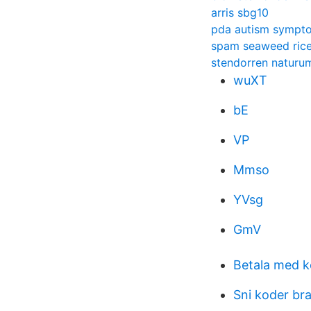
arris sbg10
pda autism sympt
spam seaweed ric
stendorren naturu
wuXT
bE
VP
Mmso
YVsg
GmV
Betala med k
Sni koder br