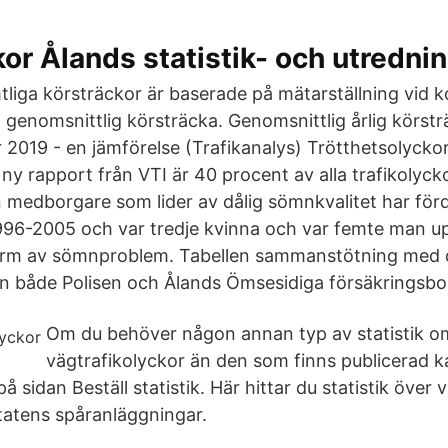
kor Ålands statistik- och utredni
tliga körsträckor är baserade på mätarställning vid k
ig genomsnittlig körsträcka. Genomsnittlig årlig körst
2019 - en jämförelse (Trafikanalys) Trötthetsolyckor 
 ny rapport från VTI är 40 procent av alla trafikolyckor
n medborgare som lider av dålig sömnkvalitet har för
996-2005 och var tredje kvinna och var femte man up
orm av sömnproblem. Tabellen sammanstötning med dj
rån både Polisen och Ålands Ömsesidiga försäkringsbo
Om du behöver någon annan typ av statistik o
vägtrafikolyckor än den som finns publicerad k
å sidan Beställ statistik. Här hittar du statistik över 
tatens spåranläggningar.