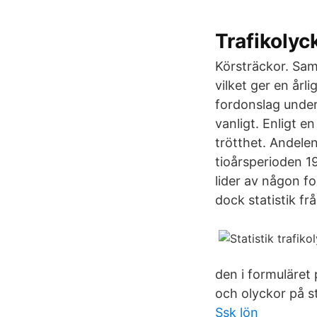
Trafikolyc
Körsträckor. Sam
vilket ger en årl
fordonslag under 
vanligt. Enligt en
trötthet. Andele
tioårsperioden 1
lider av någon f
dock statistik f
den i formuläret p
och olyckor på s
Ssk lön