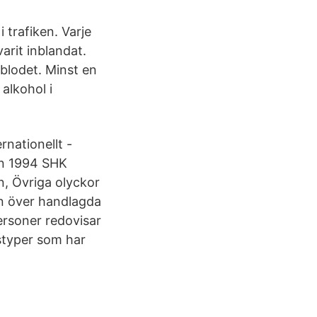
 trafiken. Varje
arit inblandat.
blodet. Minst en
alkohol i
rnationellt -
kan 1994 SHK
n, Övriga olyckor
ken över handlagda
personer redovisar
kstyper som har