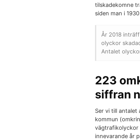
tilskadekomne tr
siden man i 1930 
År 2018 inträff
olyckor skadad
Antalet olycko
223 omk
siffran 
Ser vi till antal
kommun (omkring 
vägtrafikolyckor H
innevarande år på