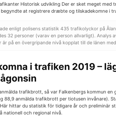
afikanter Historisk udvikling Der er sket meget med t
begyndte at registrere dræbte og tilskadekomne i traf
ade enligt polisens statistik 435 trafikolyckor på Ålan
es 32 personer (varav en person allvarligt). Analys av
r är på en övergripande nivå kopplat till de länen me
omna i trafiken 2019 – lä
någonsin
et anmälda trafikbrott, så var Falkenbergs kommun en
88,9 anmälda trafikbrott per tiotusen invånare). Sta
är hittar du statistik för tidigare år och preliminär st
 nationell och regional nivå.