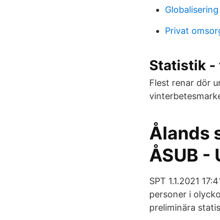
Globaliserin
Privat omsor
Statistik 
Flest renar dör u
vinterbetesmarke
Ålands s
ÅSUB - 
SPT 1.1.2021 17:
personer i olyck
preliminära statis