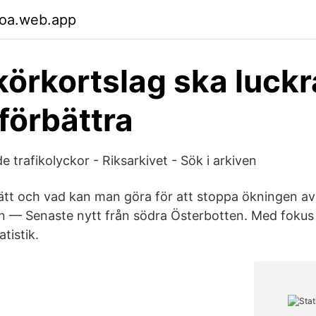
foa.web.app
körkortslag ska luck
 förbättra
e trafikolyckor - Riksarkivet - Sök i arkiven
sätt och vad kan man göra för att stoppa ökningen av
n — Senaste nytt från södra Österbotten. Med fokus 
tistik.