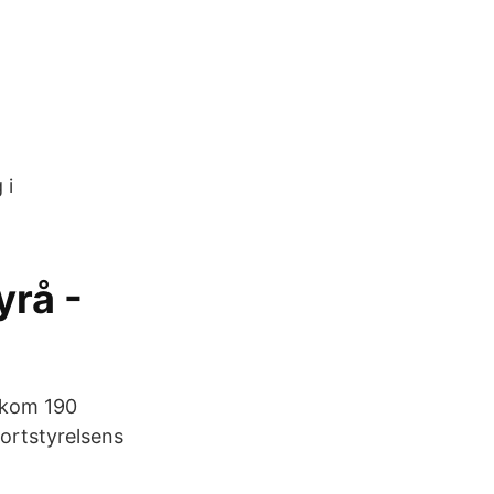
 i
yrå -
mkom 190
portstyrelsens