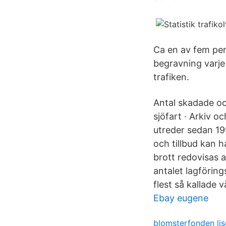
Ca en av fem per
begravning varje
trafiken.
Antal skadade och
sjöfart · Arkiv o
utreder sedan 199
och tillbud kan h
brott redovisas a
antalet lagföring
flest så kallade 
Ebay eugene
blomsterfonden lis