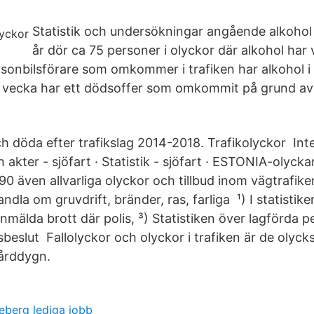
Statistik och undersökningar angående alkohol i
år dör ca 75 personer i olyckor där alkohol har v
sonbilsförare som omkommer i trafiken har alkohol i 
 vecka har ett dödsoffer som omkommit på grund av 
 döda efter trafikslag 2014-2018. Trafikolyckor Inte
ch akter - sjöfart · Statistik - sjöfart · ESTONIA-olyc
0 även allvarliga olyckor och tillbud inom vägtrafike
andla om gruvdrift, bränder, ras, farliga ¹) I statisti
nmälda brott där polis, ³) Statistiken över lagförda 
sbeslut Fallolyckor och olyckor i trafiken är de olyc
vårddygn.
eberg lediga jobb