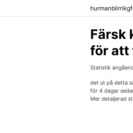
hurmanblirrikg
Färsk 
för att
Statistik angåend
det ut på detta 
för 4 dagar seda
Mer detaljerad sta