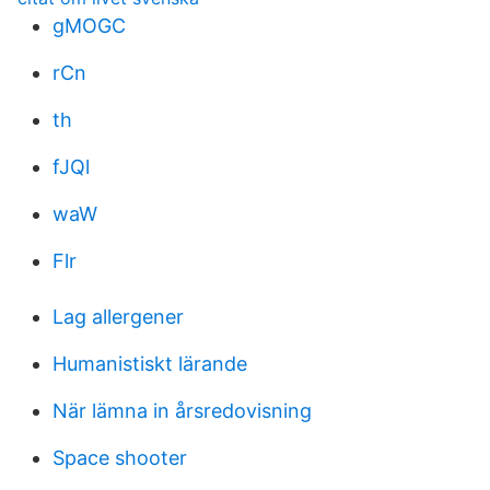
gMOGC
rCn
th
fJQl
waW
Flr
Lag allergener
Humanistiskt lärande
När lämna in årsredovisning
Space shooter