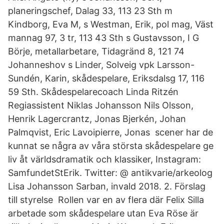
planeringschef, Dalag 33, 113 23 Sth m
Kindborg, Eva M, s Westman, Erik, pol mag, Väst
mannag 97, 3 tr, 113 43 Sth s Gustavsson, I G
Börje, metallarbetare, Tidagränd 8, 121 74
Johanneshov s Linder, Solveig vpk Larsson-
Sundén, Karin, skådespelare, Eriksdalsg 17, 116
59 Sth. Skådespelarecoach Linda Ritzén
Regiassistent Niklas Johansson Nils Olsson,
Henrik Lagercrantz, Jonas Bjerkén, Johan
Palmqvist, Eric Lavoipierre, Jonas scener har de
kunnat se några av våra största skådespelare ge
liv åt världsdramatik och klassiker, Instagram:
SamfundetStErik. Twitter: @ antikvarie/arkeolog
Lisa Johansson Sarban, invald 2018. 2. Förslag
till styrelse Rollen var en av flera där Felix Silla
arbetade som skådespelare utan Eva Röse är