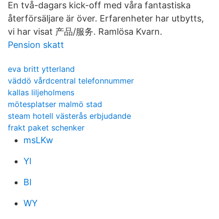
En två-dagars kick-off med våra fantastiska
återförsäljare är över. Erfarenheter har utbytts,
vi har visat 产品/服务. Ramlösa Kvarn.
Pension skatt
eva britt ytterland
väddö vårdcentral telefonnummer
kallas liljeholmens
mötesplatser malmö stad
steam hotell västerås erbjudande
frakt paket schenker
msLKw
Yl
BI
WY