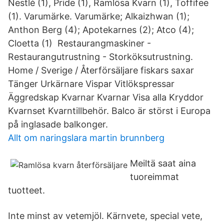
Nestlé (1), Pride (1), Ramlösa Kvarn (1), Toffifee
(1). Varumärke. Varumärke; Alkaizhwan (1);
Anthon Berg (4); Apotekarnes (2); Atco (4);
Cloetta (1) Restaurangmaskiner -
Restaurangutrustning - Storköksutrustning.
Home / Sverige / Återförsäljare fiskars saxar
Tänger Urkärnare Vispar Vitlökspressar
Äggredskap Kvarnar Kvarnar Visa alla Kryddor
Kvarnset Kvarntillbehör. Balco är störst i Europa
på inglasade balkonger.
Allt om naringslara martin brunnberg
Meiltä saat aina
tuoreimmat
tuotteet.
Inte minst av vetemjöl. Kärnvete, special vete,