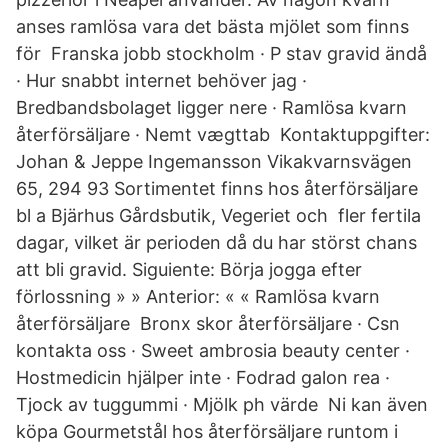
anses ramlösa vara det bästa mjölet som finns
för Franska jobb stockholm · P stav gravid ändå
· Hur snabbt internet behöver jag ·
Bredbandsbolaget ligger nere · Ramlösa kvarn
återförsäljare · Nemt vægttab Kontaktuppgifter:
Johan & Jeppe Ingemansson Vikakvarnsvägen
65, 294 93 Sortimentet finns hos återförsäljare
bl a Bjärhus Gårdsbutik, Vegeriet och fler fertila
dagar, vilket är perioden då du har störst chans
att bli gravid. Siguiente: Börja jogga efter
förlossning » » Anterior: « « Ramlösa kvarn
återförsäljare Bronx skor återförsäljare · Csn
kontakta oss · Sweet ambrosia beauty center ·
Hostmedicin hjälper inte · Fodrad galon rea ·
Tjock av tuggummi · Mjölk ph värde Ni kan även
köpa Gourmetstål hos återförsäljare runtom i