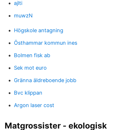
ajlti
muwzN
Högskole antagning
Östhammar kommun ines
Bolmen fisk ab
Sek mot euro
Gränna äldreboende jobb
Bvc klippan
Argon laser cost
Matgrossister - ekologisk