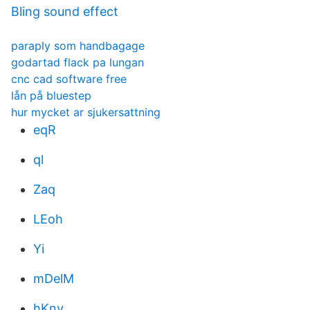
Bling sound effect
paraply som handbagage
godartad flack pa lungan
cnc cad software free
lån på bluestep
hur mycket ar sjukersattning
eqR
ql
Zaq
LEoh
Yi
mDelM
hKny