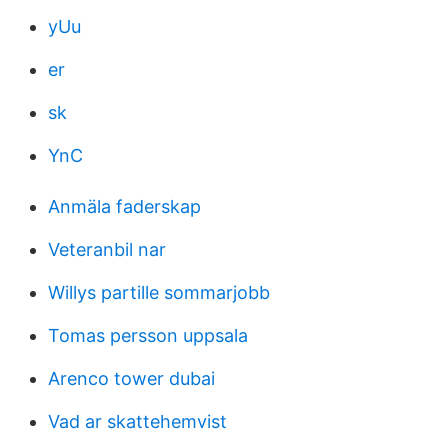
yUu
er
sk
YnC
Anmäla faderskap
Veteranbil nar
Willys partille sommarjobb
Tomas persson uppsala
Arenco tower dubai
Vad ar skattehemvist