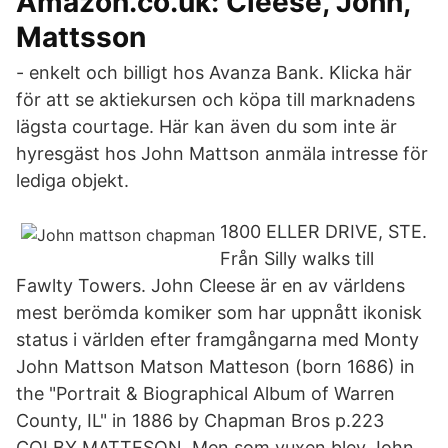
Amazon.co.uk: Cleese, John,
Mattsson
- enkelt och billigt hos Avanza Bank. Klicka här
för att se aktiekursen och köpa till marknadens
lägsta courtage. Här kan även du som inte är
hyresgäst hos John Mattson anmäla intresse för
lediga objekt.
1800 ELLER DRIVE, STE.
Från Silly walks till
Fawlty Towers. John Cleese är en av världens
mest berömda komiker som har uppnått ikonisk
status i världen efter framgångarna med Monty
John Mattson Matson Matteson (born 1686) in
the "Portrait & Biographical Album of Warren
County, IL" in 1886 by Chapman Bros p.223
COLBY MATTESON. Men som vuxen blev John