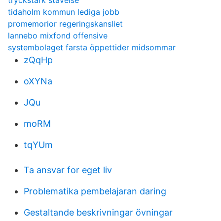
tryckstark stavelse
tidaholm kommun lediga jobb
promemorior regeringskansliet
lannebo mixfond offensive
systembolaget farsta öppettider midsommar
zQqHp
oXYNa
JQu
moRM
tqYUm
Ta ansvar for eget liv
Problematika pembelajaran daring
Gestaltande beskrivningar övningar