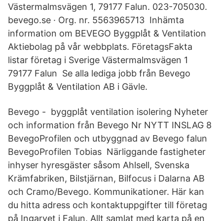
Västermalmsvägen 1, 79177 Falun. 023-705030.
bevego.se · Org. nr. 5563965713 Inhämta
information om BEVEGO Byggplåt & Ventilation
Aktiebolag på vår webbplats. FöretagsFakta
listar företag i Sverige Västermalmsvägen 1
79177 Falun Se alla lediga jobb från Bevego
Byggplåt & Ventilation AB i Gävle.
Bevego - byggplåt ventilation isolering Nyheter
och information från Bevego Nr NYTT INSLAG 8
BevegoProfilen och utbyggnad av Bevego falun
BevegoProfilen Tobias Närliggande fastigheter
inhyser hyresgäster såsom Ahlsell, Svenska
Krämfabriken, Bilstjärnan, Bilfocus i Dalarna AB
och Cramo/Bevego. Kommunikationer. Här kan
du hitta adress och kontaktuppgifter till företag
på Ingarvet i Falun. Allt samlat med karta på en